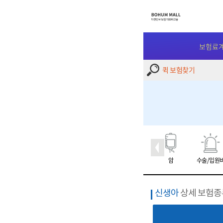
보험료
퀵 보험찾기
암
수술/입원
신생아
상세 보험종