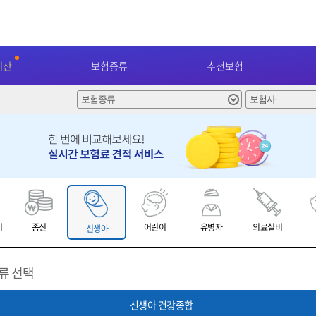
계산
보험종류
추천보험
비
종신
어린이
유병자
의료실비
신생아
류 선택
신생아 건강종합