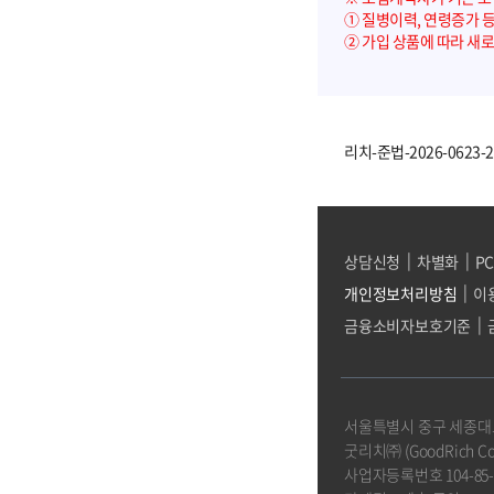
① 질병이력, 연령증가 
② 가입 상품에 따라 새로
리치-준법-2026-0623-219
|
|
상담신청
차별화
P
|
개인정보처리방침
이
|
금융소비자보호기준
서울특별시 중구 세종대로9
굿리치㈜ (GoodRich C
사업자등록번호 104-85-