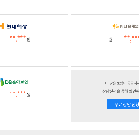
**,***
**,**
원
월
더 많은 보험이 궁금하
상담신청을 통해 확인
**,***
원
무료 상담 신