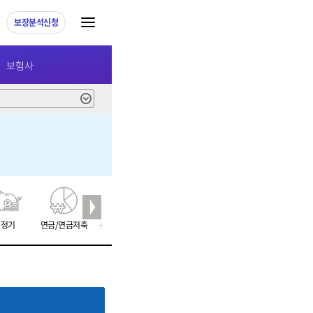
보장분석신청
보험사
정기
연금/연금저축
운전자/상해
주택화재
치아
치매간병